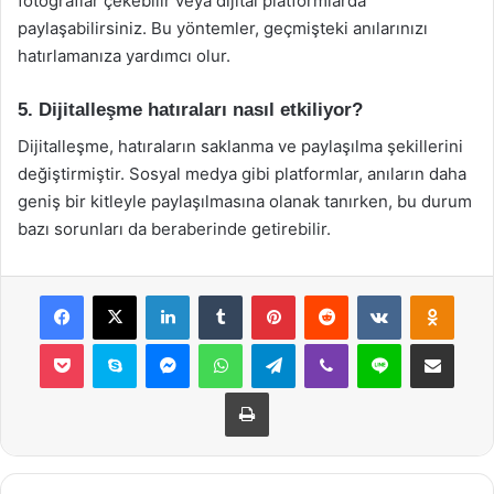
fotoğraflar çekebilir veya dijital platformlarda
paylaşabilirsiniz. Bu yöntemler, geçmişteki anılarınızı
hatırlamanıza yardımcı olur.
5. Dijitalleşme hatıraları nasıl etkiliyor?
Dijitalleşme, hatıraların saklanma ve paylaşılma şekillerini
değiştirmiştir. Sosyal medya gibi platformlar, anıların daha
geniş bir kitleyle paylaşılmasına olanak tanırken, bu durum
bazı sorunları da beraberinde getirebilir.
Facebook
X
LinkedIn
Tumblr
Pinterest
Reddit
VKontakte
Odnok
Pocket
Skype
Messenger
WhatsApp
Telegram
Viber
Line
E-Posta ile payla
Yazdır