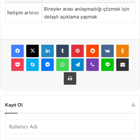
Bireyler arası anlaşmazlığı çözmek için
İletişim artırıcı
detaylı açıklama yapmak
Facebook
X
LinkedIn
Tumblr
Pinterest
Reddit
VKontakte
Odnok
Pocket
Skype
Messenger
WhatsApp
Telegram
Viber
Line
E-Posta ile payla
Yazdır
Kayıt Ol