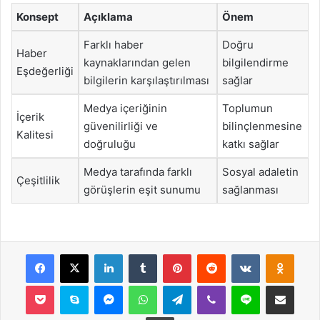
Konsept
Açıklama
Önem
Farklı haber
Doğru
Haber
kaynaklarından gelen
bilgilendirme
Eşdeğerliği
bilgilerin karşılaştırılması
sağlar
Medya içeriğinin
Toplumun
İçerik
güvenilirliği ve
bilinçlenmesine
Kalitesi
doğruluğu
katkı sağlar
Medya tarafında farklı
Sosyal adaletin
Çeşitlilik
görüşlerin eşit sunumu
sağlanması
Facebook
X
LinkedIn
Tumblr
Pinterest
Reddit
VKontakte
Odnok
Pocket
Skype
Messenger
WhatsApp
Telegram
Viber
Line
E-Posta ile payla
Yazdır