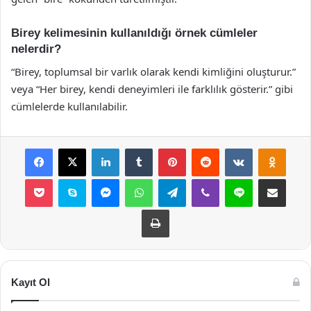
Birey kelimesinin kullanıldığı örnek cümleler
nelerdir?
“Birey, toplumsal bir varlık olarak kendi kimliğini oluşturur.”
veya “Her birey, kendi deneyimleri ile farklılık gösterir.” gibi
cümlelerde kullanılabilir.
Facebook
X
LinkedIn
Tumblr
Pinterest
Reddit
VKontakte
Odnok
Pocket
Skype
Messenger
WhatsApp
Telegram
Viber
Line
E-Posta ile payla
Yazdır
Kayıt Ol