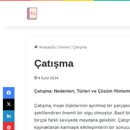
Anasayfa
/
Genel
/
Çatışma
Çatışma
4 Eylül 2024
Facebook
Çatışma: Nedenleri, Türleri ve Çözüm Yönteml
X
Çatışma, insan ilişkilerinin ayrılmaz bir parças
LinkedIn
şekillendiren önemli bir olgu olmuştur. Basit b
birçok farklı seviyede meydana gelebilir. Çatı
Pinterest
kaynaklanan karmaşık etkileşimlerin bir sonucu