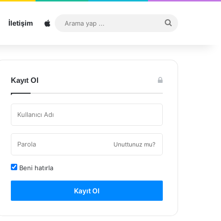
Sitemap
Arama
İletişim
yap
...
Kayıt Ol
Unuttunuz mu?
Beni hatırla
Kayıt Ol