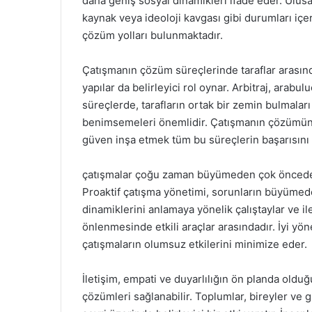
daha geniş sosyal dinamikleri ifade eder. Ulusa
kaynak veya ideoloji kavgası gibi durumları içe
çözüm yolları bulunmaktadır.
Çatışmanın çözüm süreçlerinde taraflar arasında
yapılar da belirleyici rol oynar. Arbitraj, ara
süreçlerde, tarafların ortak bir zemin bulmaları
benimsemeleri önemlidir. Çatışmanın çözümünd
güven inşa etmek tüm bu süreçlerin başarısını e
çatışmalar çoğu zaman büyümeden çok önceden t
Proaktif çatışma yönetimi, sorunların büyümed
dinamiklerini anlamaya yönelik çalıştaylar ve il
önlenmesinde etkili araçlar arasındadır. İyi yöne
çatışmaların olumsuz etkilerini minimize eder.
İletişim, empati ve duyarlılığın ön planda olduğ
çözümleri sağlanabilir. Toplumlar, bireyler ve gr