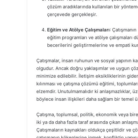
çözüm aradıklarında kullanılan bir yöntemd
çerçevede gerçekleşir.
Eğitim ve Atölye Çalışmaları
: Çatışmanın
eğitim programları ve atölye çalışmaları dü
becerilerini geliştirmelerine ve empati kur
Çatışmalar, insan ruhunun ve sosyal yapının k
olgudur. Ancak doğru yaklaşımlar ve uygun çöz
minimize edilebilir. İletişim eksikliklerinin gid
kılınması ve çatışma çözümü eğitimi, toplumların
elzemdir. Unutulmamalıdır ki anlaşmazlıklar, üze
böylece insan ilişkileri daha sağlam bir temel üz
Çatışma, toplumsal, politik, ekonomik veya bire
iki ya da daha fazla taraf arasında çıkan anlaşm
Çatışmaların kaynakları oldukça çeşitlidir ve ç
çatışmanın kökenlerine inmek, konfliktin yapıs