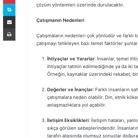
Skype
çözüm yöntemleri üzerinde durulacaktır.
E-Posta ile paylaş
Çatışmanın Nedenleri
Yazdır
Çatışmaların nedenleri çok yönlüdür ve farklı b
çatışmayı tetikleyen bazı temel faktörler şunlar
İhtiyaçlar ve Yararlar
: İnsanlar, temel ih
ihtiyaçlar tatmin edilmediğinde ya da iki ta
Örneğin, kaynaklar üzerindeki rekabet, bir
Değerler ve İnançlar
: Farklı insanların s
çatışmalara neden olabilir. Din, etnik köken
anlaşmazlıklara yol açabilir.
İletişim Eksiklikleri
: İletişim hataları, yan
sıkça görülen sebeplerindendir. İnsanların
tarafın algısında olumsuz sonuçlar doğurab