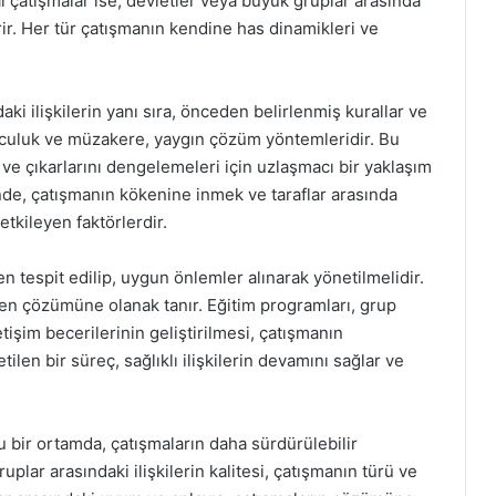
l çatışmalar ise, devletler veya büyük gruplar arasında
rir. Her tür çatışmanın kendine has dinamikleri ve
ki ilişkilerin yanı sıra, önceden belirlenmiş kurallar ve
buluculuk ve müzakere, yaygın çözüm yöntemleridir. Bu
 ve çıkarlarını dengelemeleri için uzlaşmacı bir yaklaşım
e, çatışmanın kökenine inmek ve taraflar arasında
tkileyen faktörlerdir.
espit edilip, uygun önlemler alınarak yönetilmelidir.
en çözümüne olanak tanır. Eğitim programları, grup
etişim becerilerinin geliştirilmesi, çatışmanın
tilen bir süreç, sağlıklı ilişkilerin devamını sağlar ve
u bir ortamda, çatışmaların daha sürdürülebilir
uplar arasındaki ilişkilerin kalitesi, çatışmanın türü ve