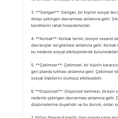
3. **Sıkılgan**: Sıkılgan, bir kişinin sosyal 
dolayı çekingen davranması anlamına gelir. Sıkı
kendilerini rahat hissedemezler.
4. **Korkak**: Korkak terimi, bireyin cesaret 
davranışlar sergilemesi anlamına gelir. Korkak i
bu nedenle sosyal etkileşimlerde bulunmaktan k
5. **Çekimser**: Çekimser, bir kişinin kararsız
geri planda tutması anlamına gelir. Çekimser bi
sosyal ilişkilerini olumsuz etkileyebilir.
6. **Düşünceli**: Düşünceli kelimesi, bireyi
nedenle çekingen davranması anlamına gelir. Dü
düşüncelerine duyarlıdır ve bu durum, onları s
7. **Geri Planda Kalan**: Geri planda kalan ter