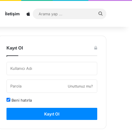
Sitemap
Arama
İletişim
yap
...
Kayıt Ol
Unuttunuz mu?
Beni hatırla
Kayıt Ol