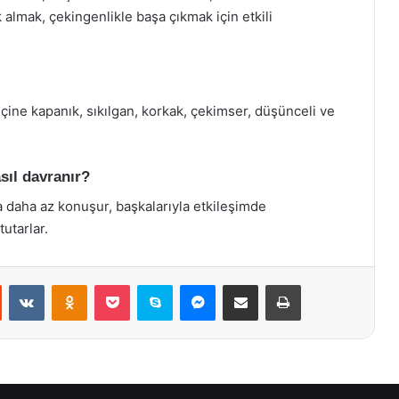
lmak, çekingenlikle başa çıkmak için etkili
içine kapanık, sıkılgan, korkak, çekimser, düşünceli ve
sıl davranır?
a daha az konuşur, başkalarıyla etkileşimde
utarlar.
st
Reddit
VKontakte
Odnoklassniki
Pocket
Skype
Messenger
E-Posta ile paylaş
Yazdır