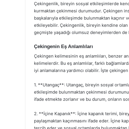
Çekingenlik, bireyin sosyal etkileşimlerde kend
kurmaktan çekinmesi durumudur. Çekingen insa
başkalarıyla etkileşimde bulunmaktan kaçınır ve
etkileyebilir. Çekingenlik, bireyin kendine ol
geçmişte yaşadığı olumsuz deneyimlerden de k
Çekingenin Eş Anlamlıları
Çekingen kelimesinin eş anlamlıları, benzer a
kelimelerdir. Bu eş anlamlılar, farklı bağlamlar
iyi anlamalarına yardımcı olabilir. İşte çekingen
1. **Utangaç**: Utangaç, bireyin sosyal ortaml
etkileşimde bulunmaktan çekinmesi durumunu if
ifade etmekte zorlanır ve bu durum, onların sos
2. **İçine Kapanık**: İçine kapanık terimi, bire
paylaşmaktan kaçınmasını ifade eder. İçine kap
tercih eder ve sosyal ortamlarda bulunmaktan k