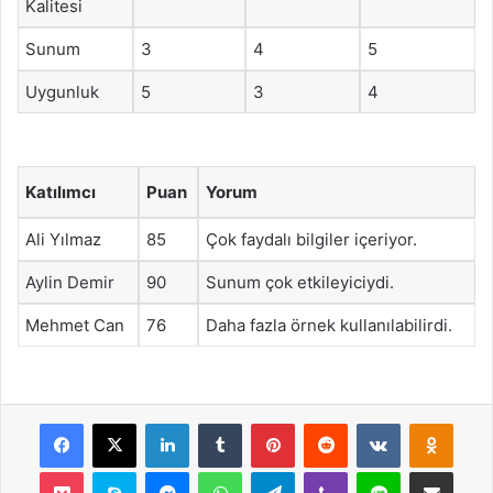
Kalitesi
Sunum
3
4
5
Uygunluk
5
3
4
Katılımcı
Puan
Yorum
Ali Yılmaz
85
Çok faydalı bilgiler içeriyor.
Aylin Demir
90
Sunum çok etkileyiciydi.
Mehmet Can
76
Daha fazla örnek kullanılabilirdi.
Facebook
X
LinkedIn
Tumblr
Pinterest
Reddit
VKontakte
Odnok
Pocket
Skype
Messenger
WhatsApp
Telegram
Viber
Line
E-Posta ile payla