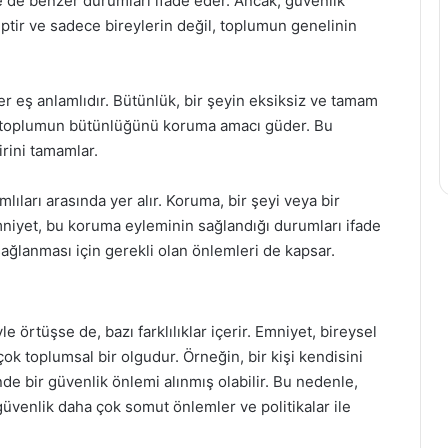
me de benzer durumları ifade eder. Ancak, güvenlik
ptir ve sadece bireylerin değil, toplumun genelinin
ğer eş anlamlıdır. Bütünlük, bir şeyin eksiksiz ve tamam
ya toplumun bütünlüğünü koruma amacı güder. Bu
rini tamamlar.
ıları arasında yer alır. Koruma, bir şeyi veya bir
niyet, bu koruma eyleminin sağlandığı durumları ifade
ğlanması için gerekli olan önlemleri de kapsar.
le örtüşse de, bazı farklılıklar içerir. Emniyet, bireysel
çok toplumsal bir olgudur. Örneğin, bir kişi kendisini
e bir güvenlik önlemi alınmış olabilir. Bu nedenle,
güvenlik daha çok somut önlemler ve politikalar ile