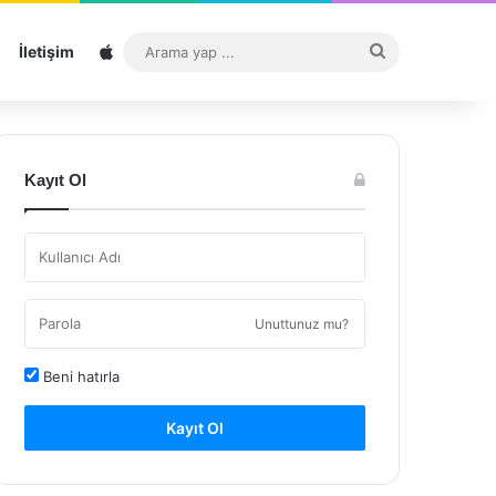
Sitemap
Arama
İletişim
yap
...
Kayıt Ol
Unuttunuz mu?
Beni hatırla
Kayıt Ol