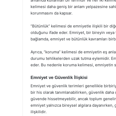
anlamda kullanılan bir terimdir ve her iki keli
kelimesi daha geniş bir anlam yelpazesine sahi
korunmasını da kapsar.
“Bütünlük” kelimesi de emniyetle ilişkili bir di
olduğunu ifade eder. Emniyet, bir bireyin ve
bağlamda, emniyet ve bütünlük kavramları birbi
Ayrıca, “koruma” kelimesi de emniyetin eş anlaml
durumu tehlikelerden uzak tutma eylemidir. Em
eder. Bu nedenle koruma kelimesi, emniyetin sa
Emniyet ve Güvenlik İlişkisi
Emniyet ve güvenlik terimleri genellikle birbiriy
bir his olarak tanımlanabilirken, güvenlik daha 
güvende hissetmeyebilir, ancak toplum genelind
emniyet yalnızca bireysel algılara dayanırken, 
ilişkilidir.