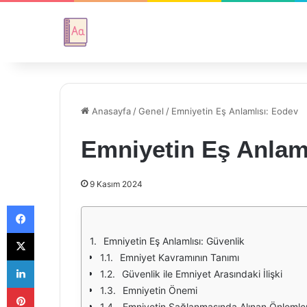
Anasayfa
/
Genel
/
Emniyetin Eş Anlamlısı: Eodev
Emniyetin Eş Anlam
9 Kasım 2024
Facebook
X
Emniyetin Eş Anlamlısı: Güvenlik
Emniyet Kavramının Tanımı
LinkedIn
Güvenlik ile Emniyet Arasındaki İlişki
Pinterest
Emniyetin Önemi
Emniyetin Sağlanmasında Alınan Önlemle