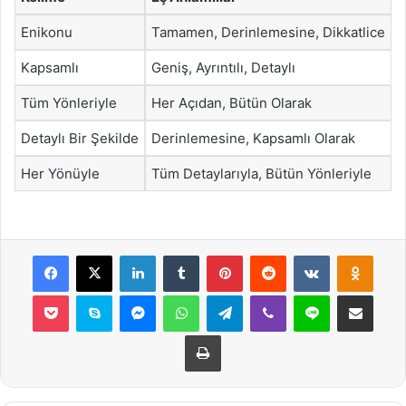
Enikonu
Tamamen, Derinlemesine, Dikkatlice
Kapsamlı
Geniş, Ayrıntılı, Detaylı
Tüm Yönleriyle
Her Açıdan, Bütün Olarak
Detaylı Bir Şekilde
Derinlemesine, Kapsamlı Olarak
Her Yönüyle
Tüm Detaylarıyla, Bütün Yönleriyle
Facebook
X
LinkedIn
Tumblr
Pinterest
Reddit
VKontakte
Odnok
Pocket
Skype
Messenger
WhatsApp
Telegram
Viber
Line
E-Posta ile payla
Yazdır