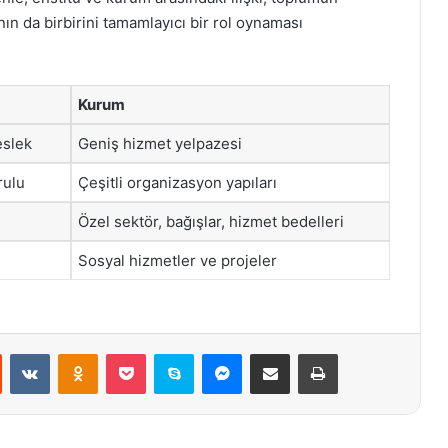
nın da birbirini tamamlayıcı bir rol oynaması
Kurum
eslek
Geniş hizmet yelpazesi
rulu
Çeşitli organizasyon yapıları
Özel sektör, bağışlar, hizmet bedelleri
Sosyal hizmetler ve projeler
st
Reddit
VKontakte
Odnoklassniki
Pocket
Skype
Messenger
E-Posta ile paylaş
Yazdır