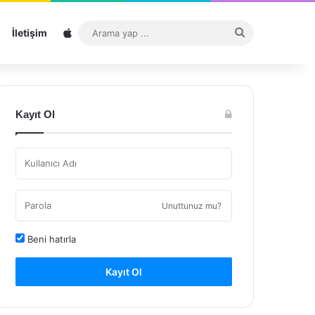
Sitemap
Arama
İletişim
yap
...
Kayıt Ol
Unuttunuz mu?
Beni hatırla
Kayıt Ol