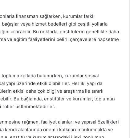
fonlarla finansman sağlarken, kurumlar farklı
 bağışlar veya hizmet bedelleri gibi çeşitli yollarla
ini artırabilir. Bu noktada, enstitülerin genellikle daha
ırma ve eğitim faaliyetlerini belirli çerçevelere hapsetme
ile topluma katkıda bulunurken, kurumlar sosyal
al yapı üzerinde etkili olabilirler. Her iki yapı da
rin etkisi daha çok bilgi ve araştırma ile sınırlı
debilir. Bu bağlamda, enstitüler ve kurumlar, toplumun
i roller üstlenmektedirler.
enmesine rağmen, faaliyet alanları ve yapısal özellikleri
ı da kendi alanlarında önemli katkılarda bulunmakta ve
le, enstitü ve kurum arasındaki ilişki, toplumun