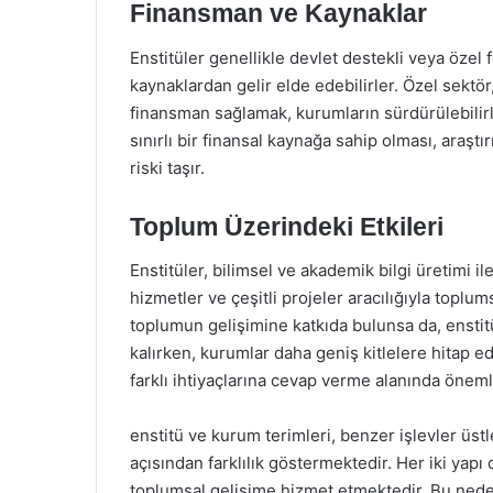
Finansman ve Kaynaklar
Enstitüler genellikle devlet destekli veya özel 
kaynaklardan gelir elde edebilirler. Özel sektör,
finansman sağlamak, kurumların sürdürülebilirliğ
sınırlı bir finansal kaynağa sahip olması, araşt
riski taşır.
Toplum Üzerindeki Etkileri
Enstitüler, bilimsel ve akademik bilgi üretimi 
hizmetler ve çeşitli projeler aracılığıyla toplums
toplumun gelişimine katkıda bulunsa da, enstitüle
kalırken, kurumlar daha geniş kitlelere hitap e
farklı ihtiyaçlarına cevap verme alanında öneml
enstitü ve kurum terimleri, benzer işlevler üstl
açısından farklılık göstermektedir. Her iki yap
toplumsal gelişime hizmet etmektedir. Bu neden