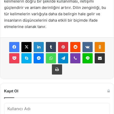
kelimelerin doğru bir şekilde kullanılması, iletişimi
güçlendirir ve anlam derinliğini artırır. Dilin zenginliği, bu
tür kelimelerin varlığıyla daha da belirgin hale gelir ve
insanların düşüncelerini daha etkili bir biçimde ifade
etmelerine olanak tanır.
Facebook
X
LinkedIn
Tumblr
Pinterest
Reddit
VKontakte
Odnok
Pocket
Skype
Messenger
WhatsApp
Telegram
Viber
Line
E-Posta ile payla
Yazdır
Kayıt Ol