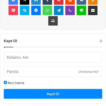
Pocket
Skype
Messenger
WhatsApp
Telegram
Viber
Line
E-Posta ile payla
Yazdır
Kayıt Ol
Unuttunuz mu?
Beni hatırla
Kayıt Ol