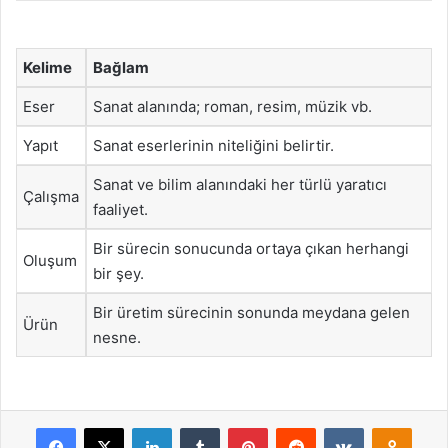
Kelime
Bağlam
Eser
Sanat alanında; roman, resim, müzik vb.
Yapıt
Sanat eserlerinin niteliğini belirtir.
Sanat ve bilim alanındaki her türlü yaratıcı
Çalışma
faaliyet.
Bir sürecin sonucunda ortaya çıkan herhangi
Oluşum
bir şey.
Bir üretim sürecinin sonunda meydana gelen
Ürün
nesne.
Facebook
X
LinkedIn
Tumblr
Pinterest
Reddit
VKontakte
Odnok