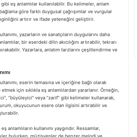
 gibi eş anlamlılar kullanılabilir. Bu kelimeler, anlam
ı bağlama göre farklı duygusal çağrışımlar ve vurgular
ginliğini artırır ve ifade yeteneğini geliştirir.
ullanımı, yazarların ve sanatçıların duygularını daha
lamlılar, bir eserdeki dilin akıcılığını artırabilir, tekrarı
ırakabilir. Yazarlara, anlatım tarzlarını çeşitlendirme ve
anımı
ullanımı, eserin temasına ve içeriğine bağlı olarak
e etmek için sıklıkla eş anlamlılardan yararlanır. Örneğin,
ci”, “büyüleyici” veya “zarif” gibi kelimeler kullanarak,
durum, okuyucunun esere olan ilgisini artırabilir ve
urabilir.
a eş anlamlıların kullanımı yaygındır. Ressamlar,
likler bulurken, müzisyenler de benzer melodi ve