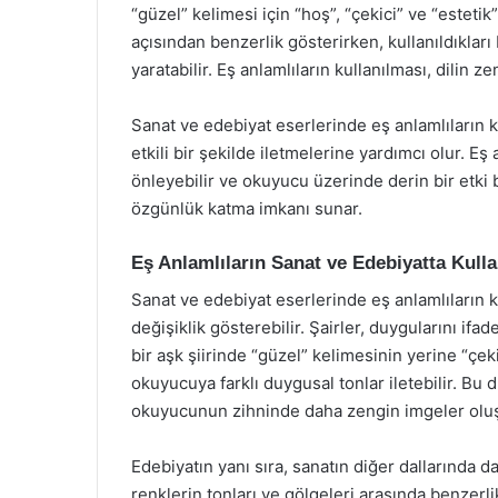
“güzel” kelimesi için “hoş”, “çekici” ve “estetik”
açısından benzerlik gösterirken, kullanıldıklar
yaratabilir. Eş anlamlıların kullanılması, dilin zen
Sanat ve edebiyat eserlerinde eş anlamlıların k
etkili bir şekilde iletmelerine yardımcı olur. Eş an
önleyebilir ve okuyucu üzerinde derin bir etki b
özgünlük katma imkanı sunar.
Eş Anlamlıların Sanat ve Edebiyatta Kull
Sanat ve edebiyat eserlerinde eş anlamlıların k
değişiklik gösterebilir. Şairler, duygularını ifad
bir aşk şiirinde “güzel” kelimesinin yerine “çeki
okuyucuya farklı duygusal tonlar iletebilir. Bu 
okuyucunun zihninde daha zengin imgeler oluşt
Edebiyatın yanı sıra, sanatın diğer dallarında d
renklerin tonları ve gölgeleri arasında benzer