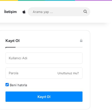
Sitemap
Arama
İletişim
yap
...
Kayıt Ol
Unuttunuz mu?
Beni hatırla
Kayıt Ol