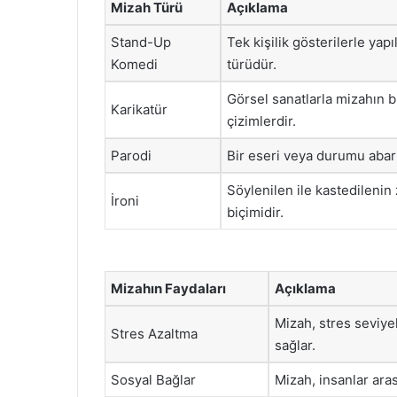
Mizah Türü
Açıklama
Stand-Up
Tek kişilik gösterilerle yap
Komedi
türüdür.
Görsel sanatlarla mizahın bi
Karikatür
çizimlerdir.
Parodi
Bir eseri veya durumu abart
Söylenilen ile kastedilenin 
İroni
biçimidir.
Mizahın Faydaları
Açıklama
Mizah, stres seviye
Stres Azaltma
sağlar.
Sosyal Bağlar
Mizah, insanlar aras