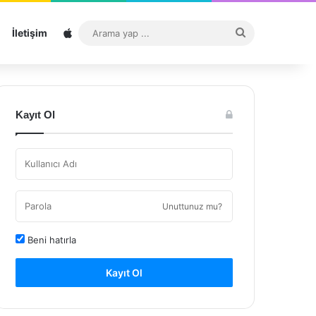
Sitemap
Arama
İletişim
yap
...
Kayıt Ol
Unuttunuz mu?
Beni hatırla
Kayıt Ol