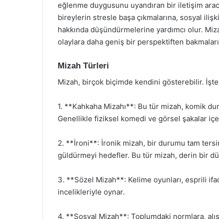
eğlenme duygusunu uyandıran bir iletişim aracı
bireylerin stresle başa çıkmalarına, sosyal iliş
hakkında düşündürmelerine yardımcı olur. Mizah,
olaylara daha geniş bir perspektiften bakmaları
Mizah Türleri
Mizah, birçok biçimde kendini gösterebilir. İşte
1. **Kahkaha Mizahı**: Bu tür mizah, komik dur
Genellikle fiziksel komedi ve görsel şakalar içer
2. **İroni**: İronik mizah, bir durumu tam ters
güldürmeyi hedefler. Bu tür mizah, derin bir d
3. **Sözel Mizah**: Kelime oyunları, esprili ifa
incelikleriyle oynar.
4. **Sosyal Mizah**: Toplumdaki normlara, alışk