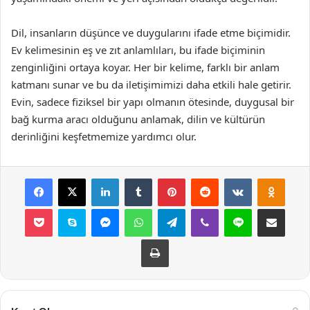
Dil, insanların düşünce ve duygularını ifade etme biçimidir.
Ev kelimesinin eş ve zıt anlamlıları, bu ifade biçiminin
zenginliğini ortaya koyar. Her bir kelime, farklı bir anlam
katmanı sunar ve bu da iletişimimizi daha etkili hale getirir.
Evin, sadece fiziksel bir yapı olmanın ötesinde, duygusal bir
bağ kurma aracı olduğunu anlamak, dilin ve kültürün
derinliğini keşfetmemize yardımcı olur.
Facebook
X
LinkedIn
Tumblr
Pinterest
Reddit
VKontakte
Odnok
Pocket
Skype
Messenger
WhatsApp
Telegram
Viber
Line
E-Posta ile payla
Yazdır