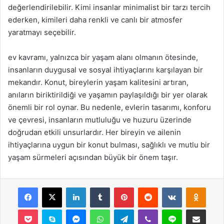
değerlendirilebilir. Kimi insanlar minimalist bir tarzı tercih
ederken, kimileri daha renkli ve canlı bir atmosfer
yaratmayı seçebilir.
ev kavramı, yalnızca bir yaşam alanı olmanın ötesinde,
insanların duygusal ve sosyal ihtiyaçlarını karşılayan bir
mekandır. Konut, bireylerin yaşam kalitesini artıran,
anıların biriktirildiği ve yaşamın paylaşıldığı bir yer olarak
önemli bir rol oynar. Bu nedenle, evlerin tasarımı, konforu
ve çevresi, insanların mutluluğu ve huzuru üzerinde
doğrudan etkili unsurlardır. Her bireyin ve ailenin
ihtiyaçlarına uygun bir konut bulması, sağlıklı ve mutlu bir
yaşam sürmeleri açısından büyük bir önem taşır.
Facebook
X
LinkedIn
Tumblr
Pinterest
Reddit
VKontakte
Odnok
Pocket
Skype
Messenger
WhatsApp
Telegram
Viber
Line
E-Posta ile payla