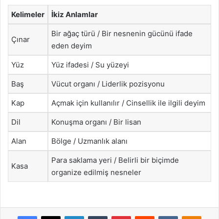
Kelimeler
İkiz Anlamlar
Bir ağaç türü / Bir nesnenin gücünü ifade
Çınar
eden deyim
Yüz
Yüz ifadesi / Su yüzeyi
Baş
Vücut organı / Liderlik pozisyonu
Kap
Açmak için kullanılır / Cinsellik ile ilgili deyim
Dil
Konuşma organı / Bir lisan
Alan
Bölge / Uzmanlık alanı
Para saklama yeri / Belirli bir biçimde
Kasa
organize edilmiş nesneler
Facebook
X
LinkedIn
Tumblr
Pinterest
Reddit
VKontakte
Odnok