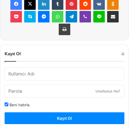
Pocket
Skype
Messenger
WhatsApp
Telegram
Viber
Line
E-Posta ile payla
Yazdır
Kayıt Ol
Unuttunuz mu?
Beni hatırla
Kayıt Ol