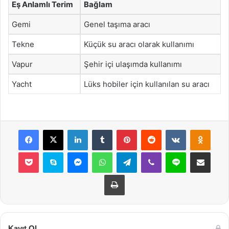
Eş Anlamlı Terim
Bağlam
Gemi
Genel taşıma aracı
Tekne
Küçük su aracı olarak kullanımı
Vapur
Şehir içi ulaşımda kullanımı
Yacht
Lüks hobiler için kullanılan su aracı
Facebook
X
LinkedIn
Tumblr
Pinterest
Reddit
VKontakte
Odnok
Pocket
Skype
Messenger
WhatsApp
Telegram
Viber
Line
E-Posta ile payla
Yazdır
Kayıt Ol