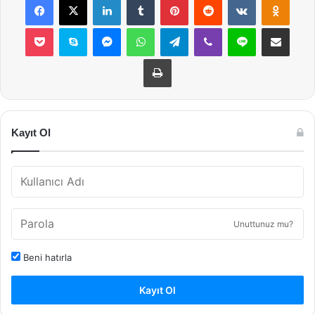
Pocket
Skype
Messenger
WhatsApp
Telegram
Viber
Line
E-Posta ile payla
Yazdır
Kayıt Ol
Unuttunuz mu?
Beni hatırla
Kayıt Ol