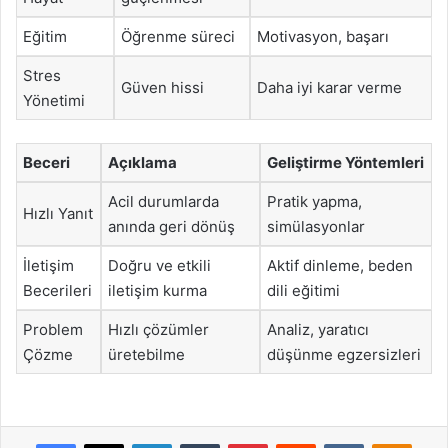
Eğitim
Öğrenme süreci
Motivasyon, başarı
Stres
Güven hissi
Daha iyi karar verme
Yönetimi
Beceri
Açıklama
Geliştirme Yöntemleri
Acil durumlarda
Pratik yapma,
Hızlı Yanıt
anında geri dönüş
simülasyonlar
İletişim
Doğru ve etkili
Aktif dinleme, beden
Becerileri
iletişim kurma
dili eğitimi
Problem
Hızlı çözümler
Analiz, yaratıcı
Çözme
üretebilme
düşünme egzersizleri
Facebook
X
LinkedIn
Tumblr
Pinterest
Reddit
VKontakte
Odnok