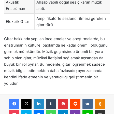
Akustik
Ahşap yapılı doğal ses çıkaran müzik
Enstrüman
aleti.
Amplifikatörle seslendirilmesi gereken
Elektrik Gitar
gitar türü.
Gitar hakkında yapılan incelemeler ve araştırmalarda, bu
enstrümanın kültürel bağlamda ne kadar önemli olduğunu
görmek mümkündür. Müzik geçmişinde önemli bir yere
sahip olan gitar, müzikal iletişimi sağlamak açısından da
büyük bir rol oynar. Bu nedenle, gitarı öğrenmek sadece
müzik bilgisi edinmekten daha fazlasıdır; aynı zamanda
kendini ifade etmenin ve yaratıcılığı geliştirmenin bir
yoludur.
Facebook
X
LinkedIn
Tumblr
Pinterest
Reddit
VKontakte
Odnok
Pocket
Skype
Messenger
WhatsApp
Telegram
Viber
Line
E-Posta ile payla