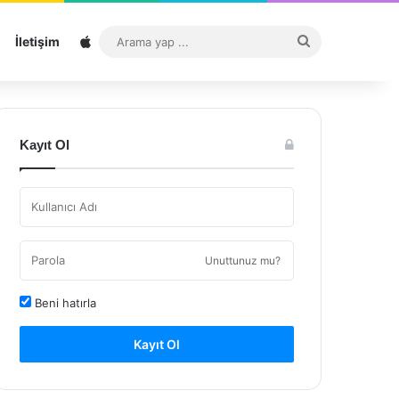
Sitemap
Arama
İletişim
yap
...
Kayıt Ol
Unuttunuz mu?
Beni hatırla
Kayıt Ol