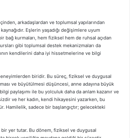
 içinden, arkadaşlardan ve toplumsal yapılarından
 kaynağıdır. Eşlerin yaşadığı değişimlere uyum
bir bağ kurmaları, hem fiziksel hem de ruhsal açıdan
 kursları gibi toplumsal destek mekanizmaları da
nın kendilerini daha iyi hissetmelerine ve bilgi
neyimlerden biridir. Bu süreç, fiziksel ve duygusal
atılması ve büyütülmesi düşüncesi, anne adayına büyük
ilgi paylaşımı ile bu yolculuk daha da anlam kazanır ve
sizdir ve her kadın, kendi hikayesini yazarken, bu
. Hamilelik, sadece bir başlangıçtır; gelecekteki
bir yer tutar. Bu dönem, fiziksel ve duygusal
ta birçok yeniliğin meydana geldiği bir süreçtir.