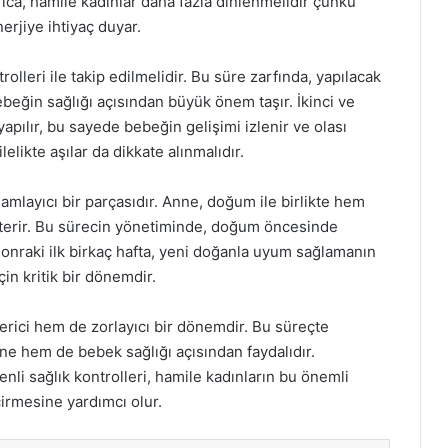
rıca, hamile kadınlar daha fazla dinlenmelidir çünkü
erjiye ihtiyaç duyar.
rolleri ile takip edilmelidir. Bu süre zarfında, yapılacak
eğin sağlığı açısından büyük önem taşır. İkinci ve
pılır, bu sayede bebeğin gelişimi izlenir ve olası
elikte aşılar da dikkate alınmalıdır.
layıcı bir parçasıdır. Anne, doğum ile birlikte hem
österir. Bu sürecin yönetiminde, doğum öncesinde
nraki ilk birkaç hafta, yeni doğanla uyum sağlamanın
in kritik bir dönemdir.
erici hem de zorlayıcı bir dönemdir. Bu süreçte
e hem de bebek sağlığı açısından faydalıdır.
li sağlık kontrolleri, hamile kadınların bu önemli
çirmesine yardımcı olur.