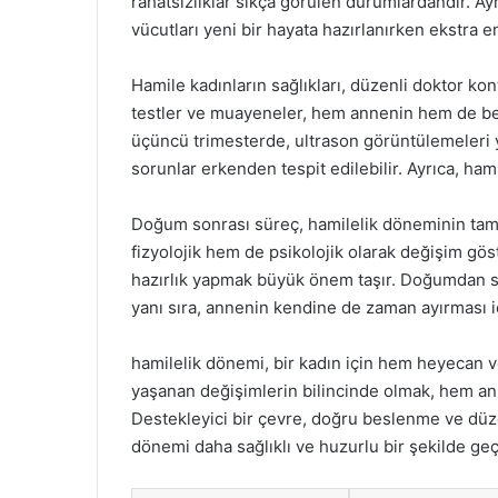
rahatsızlıklar sıkça görülen durumlardandır. Ay
vücutları yeni bir hayata hazırlanırken ekstra en
Hamile kadınların sağlıkları, düzenli doktor kont
testler ve muayeneler, hem annenin hem de beb
üçüncü trimesterde, ultrason görüntülemeleri ya
sorunlar erkenden tespit edilebilir. Ayrıca, hamil
Doğum sonrası süreç, hamilelik döneminin tamam
fizyolojik hem de psikolojik olarak değişim g
hazırlık yapmak büyük önem taşır. Doğumdan so
yanı sıra, annenin kendine de zaman ayırması iç
hamilelik dönemi, bir kadın için hem heyecan v
yaşanan değişimlerin bilincinde olmak, hem ann
Destekleyici bir çevre, doğru beslenme ve düzen
dönemi daha sağlıklı ve huzurlu bir şekilde ge