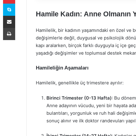
Skype
Hamile Kadın: Anne Olmanın 
E-Posta ile paylaş
Yazdır
Hamilelik, bir kadının yaşamındaki en özel ve b
değişimlerle değil, duygusal ve psikolojik dönü
kapı aralarken, birçok farklı duyguyla iç içe g
yaşadığı değişimler ve toplumsal destek mekan
Hamileliğin Aşamaları
Hamilelik, genellikle üç trimestere ayrılır:
Birinci Trimester (0-13 Hafta)
: Bu dönem,
Anne adayının vücudu, yeni bir hayata ada
bulantıları, yorgunluk ve ruh hali değişimle
sonuç alınır ve ilk doktor randevuları yapılı
İkinci Trimester (14-27 Hafta)
: Kadınlar 