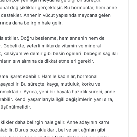
rmonal değişiklikler gerçekleşir. Bu hormonlar, hem anne
imi destekler. Annenin vücut yapısında meydana gelen
arında daha belirgin hale gelir.
ı da etkiler. Doğru beslenme, hem annenin hem de
 Gebelikte, yeterli miktarda vitamin ve mineral
sit, kalsiyum ve demir gibi besin öğeleri, bebeğin sağlıklı
ınların sıvı alımına da dikkat etmeleri gerekir.
eme işaret edebilir. Hamile kadınlar, hormonal
aşayabilir. Bu süreçte, kaygı, mutluluk, korku ve
maktadır. Ayrıca, yeni bir hayata hazırlık süreci, anne
ilir. Kendi yaşamlarıyla ilgili değişimlerin yanı sıra,
üşünülmelidir.
şiklikler daha belirgin hale gelir. Anne adayının karnı
bilir. Duruş bozuklukları, bel ve sırt ağrıları gibi