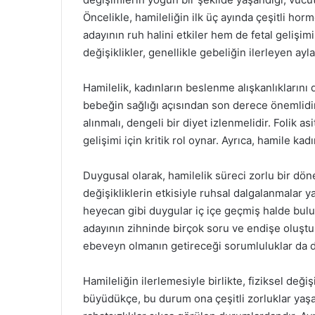
Öncelikle, hamileliğin ilk üç ayında çeşitli ho
adayının ruh halini etkiler hem de fetal geliş
değişiklikler, genellikle gebeliğin ilerleyen ayl
Hamilelik, kadınların beslenme alışkanlıkların
bebeğin sağlığı açısından son derece önemlidir.
alınmalı, dengeli bir diyet izlenmelidir. Folik a
gelişimi için kritik rol oynar. Ayrıca, hamile kad
Duygusal olarak, hamilelik süreci zorlu bir dön
değişikliklerin etkisiyle ruhsal dalgalanmalar y
heyecan gibi duygular iç içe geçmiş halde bulun
adayının zihninde birçok soru ve endişe oluşturab
ebeveyn olmanın getireceği sorumluluklar da d
Hamileliğin ilerlemesiyle birlikte, fiziksel deği
büyüdükçe, bu durum ona çeşitli zorluklar yaşata