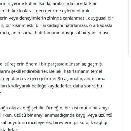
rinin yerine kullanılsa da, aralarında ince farklar
imi bilinçli olarak geri getirme eylemi olarak
lerin veya deneyimlerin zihinde canlanması, duygusal bir
n, bir kişinin eski bir arkadaşını hatırlaması, o arkadaşla
ağlamda, anımsama, hatırlamanın duygusal bir yansıması
l süreçlerin önemli bir parçasıdır. İnsanlar, geçmiş
rını şekillendirebilirler. Bellek, hatırlamanın temel
a, depolama ve geri getirme. Bu aşamalar, anımsama
ayları kodlayarak belleğe kaydederler, daha sonra bu
.
ı olarak değişebilir. Örneğin, bir kişi mutlu bir anıyı
lirken, üzücü bir anıyı anımsadığında kaygı veya üzüntü
al boyutunu inceleyerek, bireylerin psikolojik sağlığı
tadırlar.