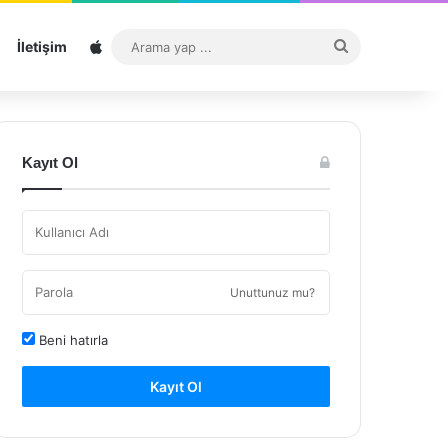
Sitemap
Arama
İletişim
yap
...
Kayıt Ol
Unuttunuz mu?
Beni hatırla
Kayıt Ol