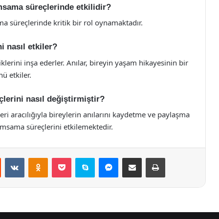
msama süreçlerinde etkilidir?
süreçlerinde kritik bir rol oynamaktadır.
 nasıl etkiler?
klerini inşa ederler. Anılar, bireyin yaşam hikayesinin bir
ü etkiler.
lerini nasıl değiştirmiştir?
leri aracılığıyla bireylerin anılarını kaydetme ve paylaşma
nımsama süreçlerini etkilemektedir.
st
Reddit
VKontakte
Odnoklassniki
Pocket
Skype
Messenger
E-Posta ile paylaş
Yazdır