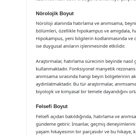
Nörolojik Boyut
Nöroloji alanında hatırlama ve anımsama, beynin işl
bölümleri, özellikle hipokampus ve amigdala, hat
Hipokampus, yeni bilgilerin kodlanmasında ve d
ise duygusal anıların işlenmesinde etkilidir.
Araştırmalar, hatırlama sürecinin beyinde nasıl g
kullanmaktadır. Fonksiyonel manyetik rezonans g
anımsama sırasında hangi beyin bölgelerinin akt
aydınlatmaktadır. Bu tür araştırmalar, anımsama
biyolojik ve kimyasal bir temele dayandığını or
Felsefi Boyut
Felsefi açıdan bakıldığında, hatırlama ve anımsam
gündeme getirir. İnsanlar, geçmiş deneyimlerini h
yaşam hikayesinin bir parçasıdır ve bu hikaye, k