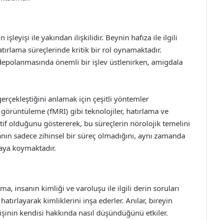
eyişi ile yakından ilişkilidir. Beynin hafıza ile ilgili
ırlama süreçlerinde kritik bir rol oynamaktadır.
epolanmasında önemli bir işlev üstlenirken, amigdala
erçekleştiğini anlamak için çeşitli yöntemler
örüntüleme (fMRI) gibi teknolojiler, hatırlama ve
if olduğunu göstererek, bu süreçlerin nörolojik temelini
nın sadece zihinsel bir süreç olmadığını, aynı zamanda
taya koymaktadır.
a, insanın kimliği ve varoluşu ile ilgili derin soruları
atırlayarak kimliklerini inşa ederler. Anılar, bireyin
işinin kendisi hakkında nasıl düşündüğünü etkiler.