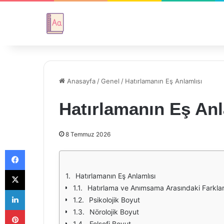
Anasayfa
/
Genel
/
Hatırlamanın Eş Anlamlısı
Hatırlamanın Eş Anl
8 Temmuz 2026
Facebook
X
Hatırlamanın Eş Anlamlısı
Hatırlama ve Anımsama Arasındaki Farkla
LinkedIn
Psikolojik Boyut
Pinterest
Nörolojik Boyut
Felsefi Boyut