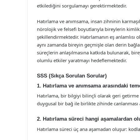
etkilediğini sorgulamayı gerektirmektedir.
Hatırlama ve anımsama, insan zihninin karmaşık iş
nörolojik ve felsefi boyutlarıyla bireylerin kim
şekillendirmektedir. Hatırlamanın eş anlamlısı o
aynı zamanda bireyin geçmişle olan derin bağları
süreçlerin anlaşılmasına katkıda bulunarak, birey
olumlu etkiler yaratmayı hedeflemektedir.
SSS (Sıkça Sorulan Sorular)
1. Hatırlama ve anımsama arasındaki teme
Hatırlama, bir bilgiyi bilinçli olarak geri getir
duygusal bir bağ ile birlikte zihinde canlanması 
2. Hatırlama süreci hangi aşamalardan ol
Hatırlama süreci üç ana aşamadan oluşur: kodl