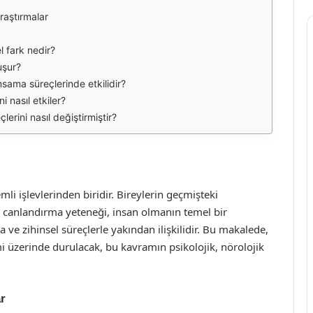
raştırmalar
 fark nedir?
uşur?
msama süreçlerinde etkilidir?
i nasıl etkiler?
erini nasıl değiştirmiştir?
li işlevlerinden biridir. Bireylerin geçmişteki
en canlandırma yeteneği, insan olmanın temel bir
ve zihinsel süreçlerle yakından ilişkilidir. Bu makalede,
i üzerinde durulacak, bu kavramın psikolojik, nörolojik
r