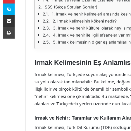
Skype
SSS (Sıkça Sorulan Sorular)
1. Irmak ve nehir kelimeleri arasında kesin
E-Posta ile paylaş
2. Irmak kelimesinin kökeni nedir?
Yazdır
3. Irmak ve nehir kültürel olarak neyi sim
4. Irmak ve nehir ile ilgili efsaneler var mı
5. Irmak kelimesinin diğer eş anlamlıları n
Irmak Kelimesinin Eş Anlamlıs
Irmak kelimesi, Türkçede suyun akış yönünde süre
su yolu olarak tanımlanabilir. Bu kelime, doğan
ilişkilidir ve birçok kültürde önemli bir semboli
“nehir” kelimesi öne çıkmaktadır. Bu makalede, “
alanları ve Türkçedeki yerleri üzerinde durulacak
Irmak ve Nehir: Tanımlar ve Kullanım Alan
Irmak kelimesi, Türk Dil Kurumu (TDK) sözlüğünde