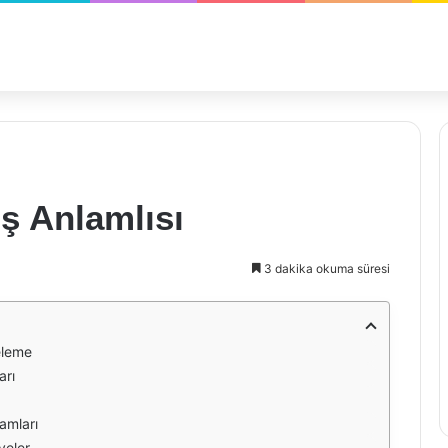
ş Anlamlısı
3 dakika okuma süresi
eleme
arı
amları
yeler