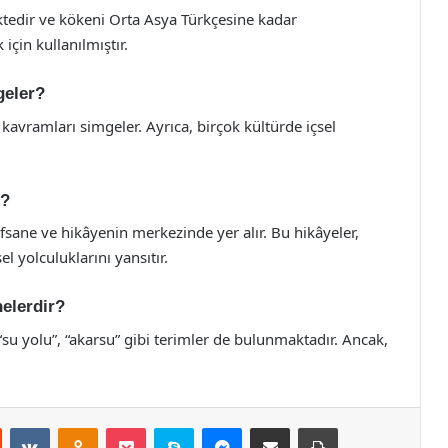
tedir ve kökeni Orta Asya Türkçesine kadar
için kullanılmıştır.
geler?
 kavramları simgeler. Ayrıca, birçok kültürde içsel
ı?
efsane ve hikâyenin merkezinde yer alır. Bu hikâyeler,
el yolculuklarını yansıtır.
nelerdir?
“su yolu”, “akarsu” gibi terimler de bulunmaktadır. Ancak,
st
Reddit
VKontakte
Odnoklassniki
Pocket
Skype
Messenger
E-Posta ile paylaş
Yazdır