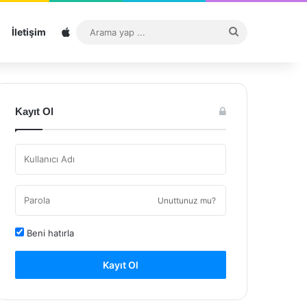
Sitemap
Arama
İletişim
yap
...
Kayıt Ol
Unuttunuz mu?
Beni hatırla
Kayıt Ol