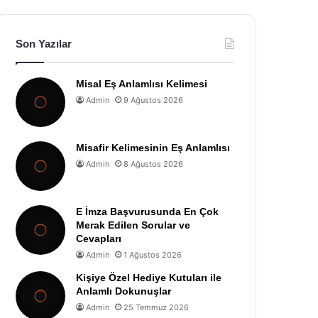
Son Yazılar
Misal Eş Anlamlısı Kelimesi
Admin
9 Ağustos 2026
Misafir Kelimesinin Eş Anlamlısı
Admin
8 Ağustos 2026
E İmza Başvurusunda En Çok
Merak Edilen Sorular ve
Cevapları
Admin
1 Ağustos 2026
Kişiye Özel Hediye Kutuları ile
Anlamlı Dokunuşlar
Admin
25 Temmuz 2026