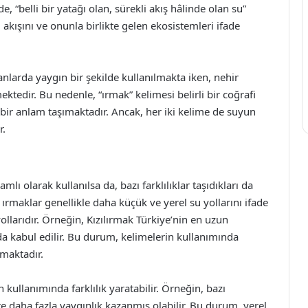
, “belli bir yatağı olan, sürekli akış hâlinde olan su”
 akışını ve onunla birlikte gelen ekosistemleri ifade
nlarda yaygın bir şekilde kullanılmakta iken, nehir
ktedir. Bu nedenle, “ırmak” kelimesi belirli bir coğrafi
 bir anlam taşımaktadır. Ancak, her iki kelime de suyun
r.
lı olarak kullanılsa da, bazı farklılıklar taşıdıkları da
 ırmaklar genellikle daha küçük ve yerel su yollarını ifade
llarıdır. Örneğin, Kızılırmak Türkiye’nin en uzun
da kabul edilir. Bu durum, kelimelerin kullanımında
maktadır.
in kullanımında farklılık yaratabilir. Örneğin, bazı
e daha fazla yaygınlık kazanmış olabilir. Bu durum, yerel