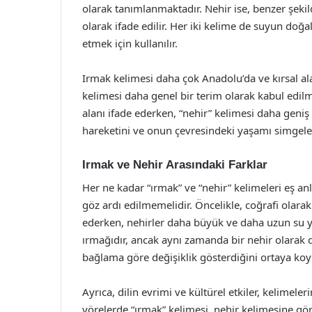
olarak tanımlanmaktadır. Nehir ise, benzer şekilde
olarak ifade edilir. Her iki kelime de suyun doğal
etmek için kullanılır.
Irmak kelimesi daha çok Anadolu’da ve kırsal ala
kelimesi daha genel bir terim olarak kabul edilme
alanı ifade ederken, “nehir” kelimesi daha geniş
hareketini ve onun çevresindeki yaşamı simgele
Irmak ve Nehir Arasındaki Farklar
Her ne kadar “ırmak” ve “nehir” kelimeleri eş anlam
göz ardı edilmemelidir. Öncelikle, coğrafi olarak
ederken, nehirler daha büyük ve daha uzun su yo
ırmağıdır, ancak aynı zamanda bir nehir olarak 
bağlama göre değişiklik gösterdiğini ortaya koy
Ayrıca, dilin evrimi ve kültürel etkiler, kelimeler
yörelerde “ırmak” kelimesi, nehir kelimesine gör