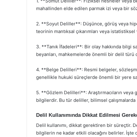
1. **Somut Deliller**: Fiziksel nesneler veya be
mahallinden elde edilen parmak izi veya bir sö
2. **Soyut Deliller**: Düşünce, görüş veya hipot
teorinin mantıksal çıkarımları veya istatistiksel 
3. **Tanık İfadeleri**: Bir olay hakkında bilgi sa
beyanları, mahkemelerde önemli bir delil türü ol
4. **Belge Delilleri**: Resmi belgeler, sözleşmel
genellikle hukuki süreçlerde önemli bir yere sa
5. **Gözlem Delilleri**: Araştırmacıların veya 
bilgilerdir. Bu tür deliller, bilimsel çalışmalarda s
Delil Kullanımında Dikkat Edilmesi Gerek
Delil kullanımı, dikkat gerektiren bir süreçtir. D
bilgilerin ne kadar etkili olacağını belirler. İş