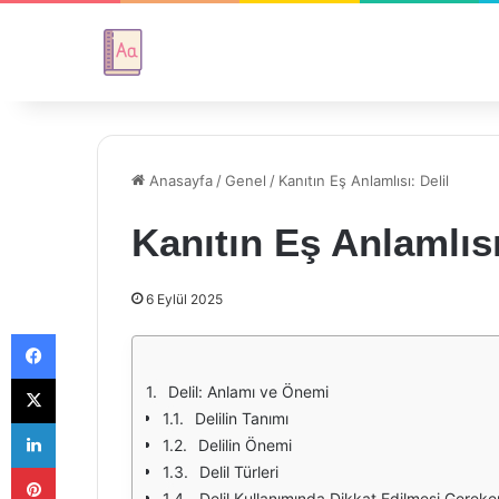
Anasayfa
/
Genel
/
Kanıtın Eş Anlamlısı: Delil
Kanıtın Eş Anlamlısı
6 Eylül 2025
Facebook
X
Delil: Anlamı ve Önemi
Delilin Tanımı
LinkedIn
Delilin Önemi
Pinterest
Delil Türleri
Delil Kullanımında Dikkat Edilmesi Gereke