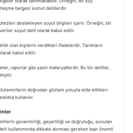
lgeler olarak tanımlanabilir. Örneğin, bir suç
zleşme belgesi somut delillerdir.
ezleri destekleyen soyut bilgileri içerir. Örneğin, bir
veriler soyut delil olarak kabul edilir.
hibi olan kişilerin verdikleri ifadelerdir. Tanıkların
arak kabul edilir.
er, raporlar gibi yazılı materyallerdir. Bu tür deliller,
hiptir.
gözlemcilerin doğrudan gözlem yoluyla elde ettikleri
ıklıkla kullanılır.
enler
elillerin güvenilirliği, geçerliliği ve doğruluğu, sunulan
te delil kullanımında dikkate alınması gereken bazı önemli