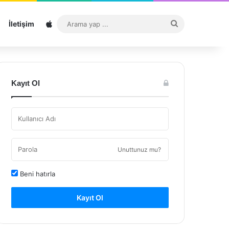
Sitemap
Arama
İletişim
yap
...
Kayıt Ol
Unuttunuz mu?
Beni hatırla
Kayıt Ol