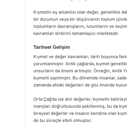
Kıymetin eş anlamlısı olan değer, genellikle da
bir durumun veya bir düşüncenin toplum içindek
toplumların davranışlarını, tutumlarını ve seçim
kavramları birbirini tamamlayıcı niteliktedir.
Tarihsel Gelişim
Kıymet ve değer kavramları, tarih boyunca farklı
yorumlanmıştır. Antik çağlarda, kıymet genellikl
unsurların da önemi artmıştır. Örneğin, Antik Y
kıymetli sayılmıştır. Bu dönemde insanlar, sad
zamanda ahlaki değerleri de göz önünde bulun
Orta Çağ’da ise dini değerler, kıymetin belirleyi
inançları doğrultusunda şekillenmiş, bu da kıyme
bireysel değerler ve insanın kendine olan kıyme
de bu süreçte etkili olmuştur.