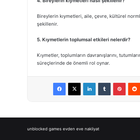
4. Bireylerin kıymetleri nasıl şekillenir?
Bireylerin kıymetleri, aile, çevre, kültürel norm
şekillenir.
5. Kıymetlerin toplumsal etkileri nelerdir?
Kıymetler, toplumların davranışlarını, tutumların
süreçlerinde de önemli rol oynar.
Facebook
X
LinkedIn
Tumblr
Pintere
unblocked games
evden eve nakliyat