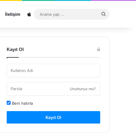
Sitemap
Arama
İletişim
yap
...
Kayıt Ol
Unuttunuz mu?
Beni hatırla
Kayıt Ol