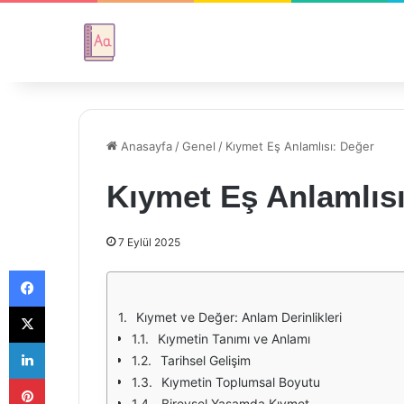
Anasayfa
/
Genel
/
Kıymet Eş Anlamlısı: Değer
Kıymet Eş Anlamlıs
7 Eylül 2025
Facebook
X
Kıymet ve Değer: Anlam Derinlikleri
Kıymetin Tanımı ve Anlamı
LinkedIn
Tarihsel Gelişim
Pinterest
Kıymetin Toplumsal Boyutu
Bireysel Yaşamda Kıymet