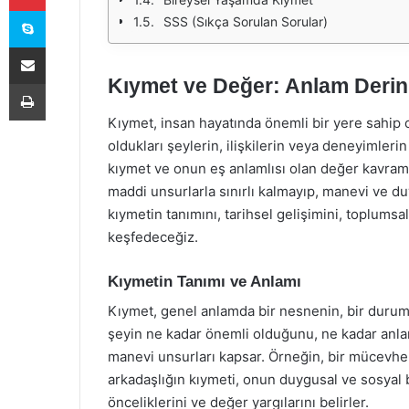
Skype
SSS (Sıkça Sorulan Sorular)
E-Posta ile paylaş
Kıymet ve Değer: Anlam Derinl
Yazdır
Kıymet, insan hayatında önemli bir yere sahip o
oldukları şeylerin, ilişkilerin veya deneyimler
kıymet ve onun eş anlamlısı olan değer kavram
maddi unsurlarla sınırlı kalmayıp, manevi ve du
kıymetin tanımını, tarihsel gelişimini, toplumsa
keşfedeceğiz.
Kıymetin Tanımı ve Anlamı
Kıymet, genel anlamda bir nesnenin, bir durumu
şeyin ne kadar önemli olduğunu, ne kadar anla
manevi unsurları kapsar. Örneğin, bir mücevhe
arkadaşlığın kıymeti, onun duygusal ve sosyal 
önceliklerini ve değer yargılarını belirler.