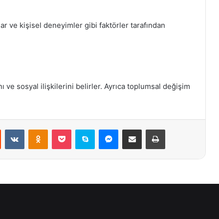
lar ve kişisel deneyimler gibi faktörler tarafından
ı ve sosyal ilişkilerini belirler. Ayrıca toplumsal değişim
st
Reddit
VKontakte
Odnoklassniki
Pocket
Skype
Messenger
E-Posta ile paylaş
Yazdır