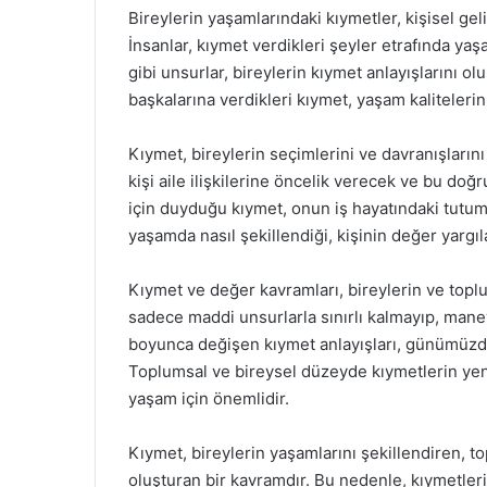
Bireylerin yaşamlarındaki kıymetler, kişisel gel
İnsanlar, kıymet verdikleri şeyler etrafında yaşam
gibi unsurlar, bireylerin kıymet anlayışlarını o
başkalarına verdikleri kıymet, yaşam kalitelerini
Kıymet, bireylerin seçimlerini ve davranışlarını 
kişi aile ilişkilerine öncelik verecek ve bu doğru
için duyduğu kıymet, onun iş hayatındaki tutu
yaşamda nasıl şekillendiği, kişinin değer yargıla
Kıymet ve değer kavramları, bireylerin ve toplu
sadece maddi unsurlarla sınırlı kalmayıp, manev
boyunca değişen kıymet anlayışları, günümüzde
Toplumsal ve bireysel düzeyde kıymetlerin yeni
yaşam için önemlidir.
Kıymet, bireylerin yaşamlarını şekillendiren, top
oluşturan bir kavramdır. Bu nedenle, kıymetler