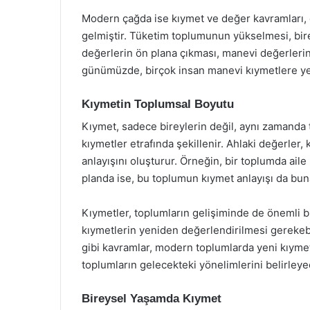
Modern çağda ise kıymet ve değer kavramları, 
gelmiştir. Tüketim toplumunun yükselmesi, birey
değerlerin ön plana çıkması, manevi değerler
günümüzde, birçok insan manevi kıymetlere y
Kıymetin Toplumsal Boyutu
Kıymet, sadece bireylerin değil, aynı zamanda t
kıymetler etrafında şekillenir. Ahlaki değerler, 
anlayışını oluşturur. Örneğin, bir toplumda ail
planda ise, bu toplumun kıymet anlayışı da buna
Kıymetler, toplumların gelişiminde de önemli b
kıymetlerin yeniden değerlendirilmesi gerekebili
gibi kavramlar, modern toplumlarda yeni kıymet
toplumların gelecekteki yönelimlerini belirleyec
Bireysel Yaşamda Kıymet