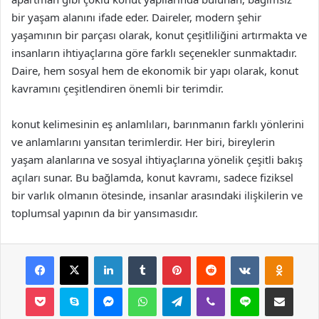
bir yaşam alanını ifade eder. Daireler, modern şehir
yaşamının bir parçası olarak, konut çeşitliliğini artırmakta ve
insanların ihtiyaçlarına göre farklı seçenekler sunmaktadır.
Daire, hem sosyal hem de ekonomik bir yapı olarak, konut
kavramını çeşitlendiren önemli bir terimdir.
konut kelimesinin eş anlamlıları, barınmanın farklı yönlerini
ve anlamlarını yansıtan terimlerdir. Her biri, bireylerin
yaşam alanlarına ve sosyal ihtiyaçlarına yönelik çeşitli bakış
açıları sunar. Bu bağlamda, konut kavramı, sadece fiziksel
bir varlık olmanın ötesinde, insanlar arasındaki ilişkilerin ve
toplumsal yapının da bir yansımasıdır.
Facebook
X
LinkedIn
Tumblr
Pinterest
Reddit
VKontakte
Odnok
Pocket
Skype
Messenger
WhatsApp
Telegram
Viber
Line
E-Posta ile payla
Yazdır