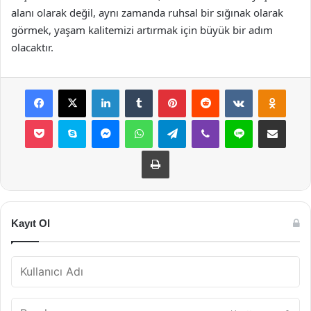
alanı olarak değil, aynı zamanda ruhsal bir sığınak olarak
görmek, yaşam kalitemizi artırmak için büyük bir adım
olacaktır.
Facebook
X
LinkedIn
Tumblr
Pinterest
Reddit
VKontakte
Odnok
Pocket
Skype
Messenger
WhatsApp
Telegram
Viber
Line
E-Posta ile payla
Yazdır
Kayıt Ol