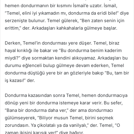
hemen dondurmanın bir kısmını İsmail’e uzatır. İsmail,
“Temel, elini iyi yıkamadın mı, dondurma da eridi bile!” diye
serzenişte bulunur. Temel gülerek, “Ben zaten senin için
erittim,” der. Arkadaşları kahkahalarla gülmeye başlar.
Derken, Temel’in dondurması yere düşer. Temel, biraz
hayal kırıklığı ile bakar ve “Bu dondurma benim kaderim
miydi?” diye sormaktan kendini alıkoyamaz. Arkadaşları bu
durumu eğlenceli bulup gülmeye devam ederken, Temel
dondurma düştüğü yere bir an gözleriyle bakıp “Bu, tam bir
iş kazası!” der.
Dondurma kazasından sonra Temel, hemen dondurmacıya
dönüp yeni bir dondurma istemeye karar verir. Bu sefer,
“Bana bir dondurma daha ver,” der ama dondurmacı
gülümseyerek, “Biliyor musun Temel, birini seçmek
zorundasın. Ya çikolatalı ya da vanilyalı,” der. Temel, “O
zaman ikisini karışık ver!” diye bağırır.