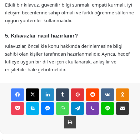
Etkili bir kılavuz, güvenilir bilgi sunmalı, empati kurmalı, iyi
iletişim becerilerine sahip olmalı ve farklı öğrenme stillerine
uygun yöntemler kullanmalıdır.
5. Kılavuzlar nasıl hazırlanır?
Kılavuzlar, öncelikle konu hakkında derinlemesine bilgi
sahibi olan kişiler tarafından hazırlanmalıdır. Ayrıca, hedef
kitleye uygun bir dil ve içerik kullanarak, anlaşılır ve
erişilebilir hale getirilmelidir.
Facebook
X
LinkedIn
Tumblr
Pinterest
Reddit
VKontakte
Odnok
Pocket
Skype
Messenger
WhatsApp
Telegram
Viber
Line
E-Posta ile payla
Yazdır