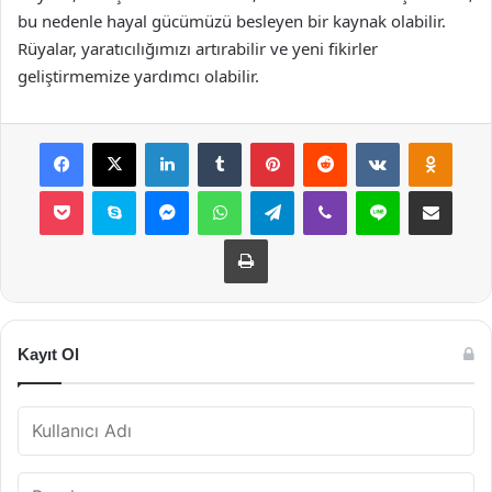
bu nedenle hayal gücümüzü besleyen bir kaynak olabilir.
Rüyalar, yaratıcılığımızı artırabilir ve yeni fikirler
geliştirmemize yardımcı olabilir.
Facebook
X
LinkedIn
Tumblr
Pinterest
Reddit
VKontakte
Odnok
Pocket
Skype
Messenger
WhatsApp
Telegram
Viber
Line
E-Posta ile payla
Yazdır
Kayıt Ol