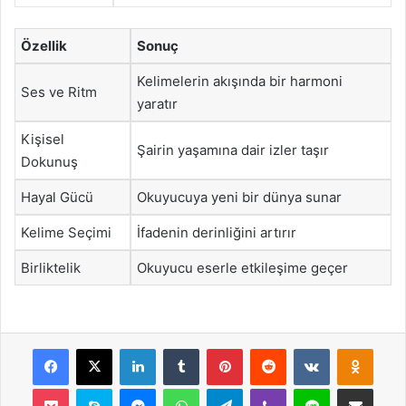
Özellik
Sonuç
Kelimelerin akışında bir harmoni
Ses ve Ritm
yaratır
Kişisel
Şairin yaşamına dair izler taşır
Dokunuş
Hayal Gücü
Okuyucuya yeni bir dünya sunar
Kelime Seçimi
İfadenin derinliğini artırır
Birliktelik
Okuyucu eserle etkileşime geçer
Facebook
X
LinkedIn
Tumblr
Pinterest
Reddit
VKontakte
Odnok
Pocket
Skype
Messenger
WhatsApp
Telegram
Viber
Line
E-Posta ile payla