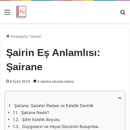
Menü
Ar
Anasayfa
/
Genel
Şairin Eş Anlamlısı:
Şairane
6 Eylül 2024
3 dakika okuma süresi
Şairane: Sanatın İfadesi ve Estetik Derinlik
Şairane Nedir?
Şiirin Estetik Boyutu
Duyguların ve Hayal Gücünün Buluşması