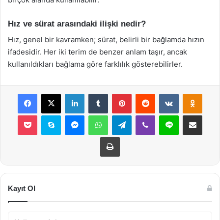
Hız ve sürat arasındaki ilişki nedir?
Hız, genel bir kavramken; sürat, belirli bir bağlamda hızın
ifadesidir. Her iki terim de benzer anlam taşır, ancak
kullanıldıkları bağlama göre farklılık gösterebilirler.
Facebook
X
LinkedIn
Tumblr
Pinterest
Reddit
VKontakte
Odnok
Pocket
Skype
Messenger
WhatsApp
Telegram
Viber
Line
E-Posta ile payla
Yazdır
Kayıt Ol