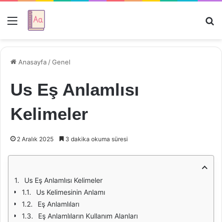
Menü
Ar
Anasayfa
/
Genel
Us Eş Anlamlısı
Kelimeler
2 Aralık 2025
3 dakika okuma süresi
Us Eş Anlamlısı Kelimeler
Us Kelimesinin Anlamı
Eş Anlamlıları
Eş Anlamlıların Kullanım Alanları